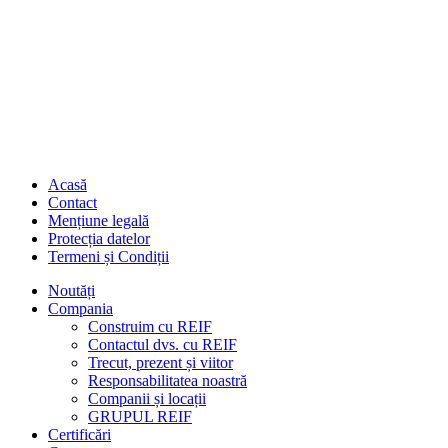
Acasă
Contact
Mențiune legală
Protecția datelor
Termeni și Condiții
Noutăți
Compania
Construim cu REIF
Contactul dvs. cu REIF
Trecut, prezent și viitor
Responsabilitatea noastră
Companii și locații
GRUPUL REIF
Certificări