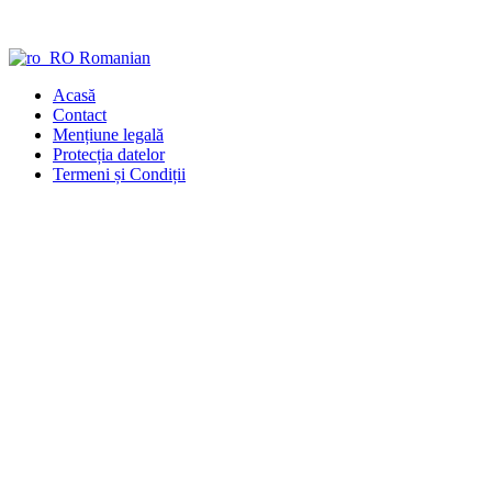
Sari
la
conținut
Romanian
Acasă
Contact
Mențiune legală
Protecția datelor
Termeni și Condiții