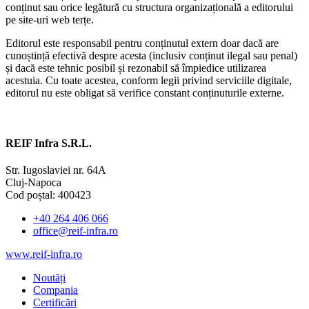
conținut sau orice legătură cu structura organizațională a editorului
pe site-uri web terțe.
Editorul este responsabil pentru conținutul extern doar dacă are
cunoștință efectivă despre acesta (inclusiv conținut ilegal sau penal)
și dacă este tehnic posibil și rezonabil să împiedice utilizarea
acestuia. Cu toate acestea, conform legii privind serviciile digitale,
editorul nu este obligat să verifice constant conținuturile externe.
REIF Infra S.R.L.
Str. Iugoslaviei nr. 64A
Cluj-Napoca
Cod poștal: 400423
+40 264 406 066
office@reif-infra.ro
www.reif-infra.ro
Noutăți
Compania
Certificări