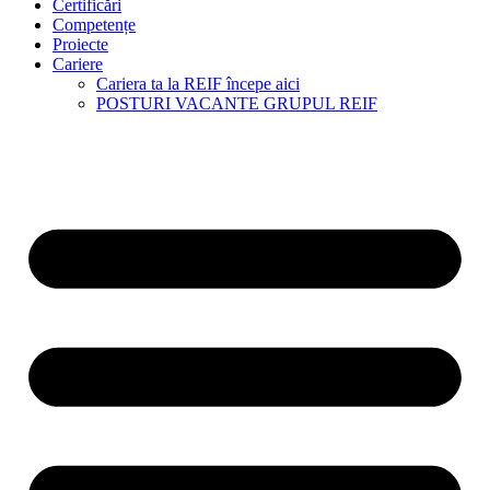
Certificări
Competențe
Proiecte
Cariere
Cariera ta la REIF începe aici
POSTURI VACANTE GRUPUL REIF