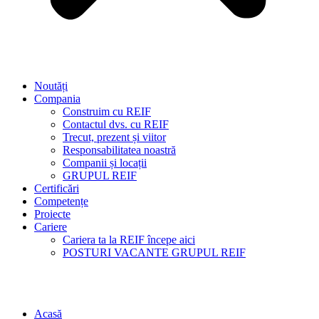
Noutăți
Compania
Construim cu REIF
Contactul dvs. cu REIF
Trecut, prezent și viitor
Responsabilitatea noastră
Companii și locații
GRUPUL REIF
Certificări
Competențe
Proiecte
Cariere
Cariera ta la REIF începe aici
POSTURI VACANTE GRUPUL REIF
Acasă