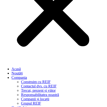
Acasă
Noutăți
Compania
Construim cu REIF
Contactul dvs. cu REIF
Trecut, prezent și viitor
Responsabilitatea noastră
Companii și locații
Grupul REIF