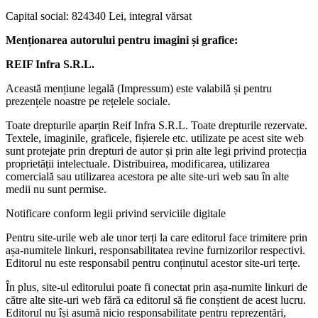
Capital social: 824340 Lei, integral vărsat
Menționarea autorului pentru imagini și grafice:
REIF Infra S.R.L.
Această mențiune legală (Impressum) este valabilă și pentru
prezențele noastre pe rețelele sociale.
Toate drepturile aparțin Reif Infra S.R.L. Toate drepturile rezervate.
Textele, imaginile, graficele, fișierele etc. utilizate pe acest site web
sunt protejate prin drepturi de autor și prin alte legi privind protecția
proprietății intelectuale. Distribuirea, modificarea, utilizarea
comercială sau utilizarea acestora pe alte site-uri web sau în alte
medii nu sunt permise.
Notificare conform legii privind serviciile digitale
Pentru site-urile web ale unor terți la care editorul face trimitere prin
așa-numitele linkuri, responsabilitatea revine furnizorilor respectivi.
Editorul nu este responsabil pentru conținutul acestor site-uri terțe.
În plus, site-ul editorului poate fi conectat prin așa-numite linkuri de
către alte site-uri web fără ca editorul să fie conștient de acest lucru.
Editorul nu își asumă nicio responsabilitate pentru reprezentări,