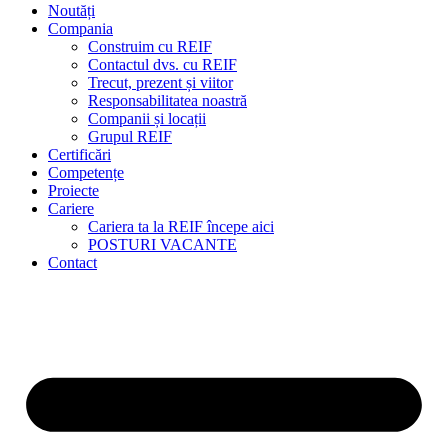
Noutăți
Compania
Construim cu REIF
Contactul dvs. cu REIF
Trecut, prezent și viitor
Responsabilitatea noastră
Companii și locații
Grupul REIF
Certificări
Competențe
Proiecte
Cariere
Cariera ta la REIF începe aici
POSTURI VACANTE
Contact