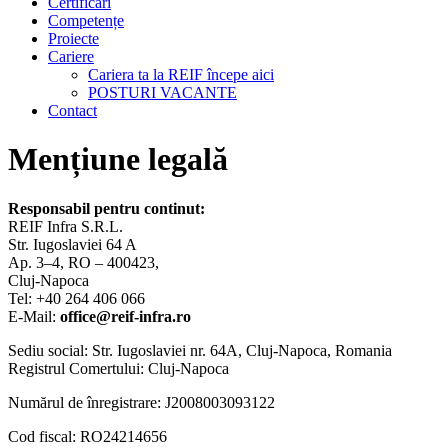
Certificări
Competențe
Proiecte
Cariere
Cariera ta la REIF începe aici
POSTURI VACANTE
Contact
Mențiune legală
Responsabil pentru continut:
REIF Infra S.R.L.
Str. Iugoslaviei 64 A
Ap. 3–4, RO – 400423,
Cluj-Napoca
Tel: +40 264 406 066
E-Mail:
office@reif-infra.ro
Sediu social: Str. Iugoslaviei nr. 64A, Cluj-Napoca, Romania
Registrul Comertului: Cluj-Napoca
Numărul de înregistrare: J2008003093122
Cod fiscal: RO24214656