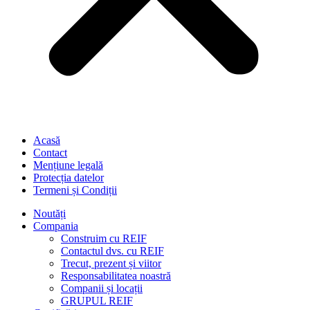
Acasă
Contact
Mențiune legală
Protecția datelor
Termeni și Condiții
Noutăți
Compania
Construim cu REIF
Contactul dvs. cu REIF
Trecut, prezent și viitor
Responsabilitatea noastră
Companii și locații
GRUPUL REIF