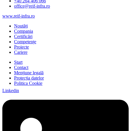
+40 264 406 066
office@reif-infra.ro
www.reif-infra.ro
Noutăți
Compania
Certificări
Competențe
Proiecte
Cariere
Start
Contact
Mențiune legală
Protecția datelor
Politica Cookie
Linkedin