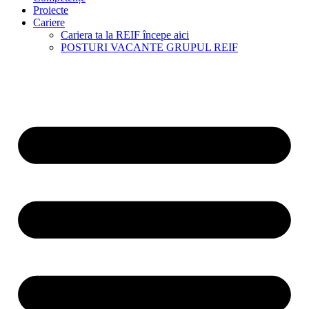
Proiecte
Cariere
Cariera ta la REIF începe aici
POSTURI VACANTE GRUPUL REIF