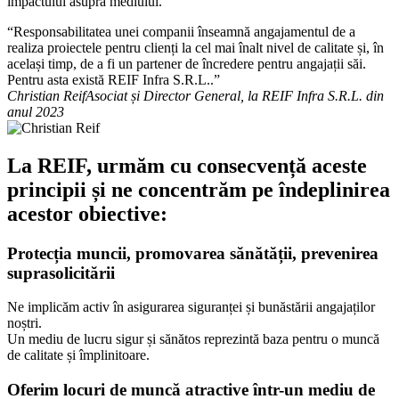
impactului asupra mediului.
“Responsabilitatea unei companii înseamnă angajamentul de a
realiza proiectele pentru clienți la cel mai înalt nivel de calitate și, în
același timp, de a fi un partener de încredere pentru angajații săi.
Pentru asta există REIF Infra S.R.L..”
Christian Reif
Asociat și Director General, la REIF Infra S.R.L. din
anul 2023
La REIF, urmăm cu consecvență aceste
principii și ne concentrăm pe îndeplinirea
acestor obiective:
Protecția muncii, promovarea sănătății, prevenirea
suprasolicitării
Ne implicăm activ în asigurarea siguranței și bunăstării angajaților
noștri.
Un mediu de lucru sigur și sănătos reprezintă baza pentru o muncă
de calitate și împlinitoare.
Oferim locuri de muncă atractive într-un mediu de