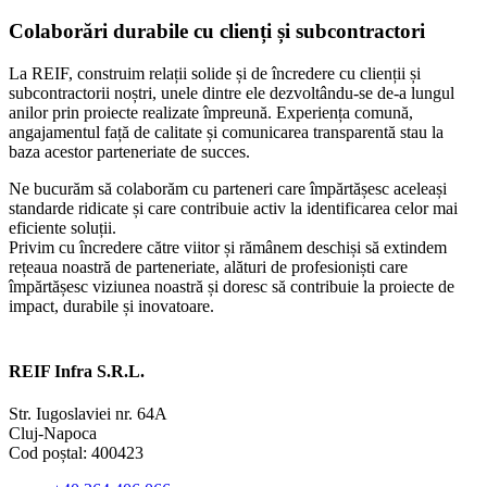
Colaborări durabile cu clienți și subcontractori
La REIF, construim relații solide și de încredere cu clienții și
subcontractorii noștri, unele dintre ele dezvoltându-se de-a lungul
anilor prin proiecte realizate împreună. Experiența comună,
angajamentul față de calitate și comunicarea transparentă stau la
baza acestor parteneriate de succes.
Ne bucurăm să colaborăm cu parteneri care împărtășesc aceleași
standarde ridicate și care contribuie activ la identificarea celor mai
eficiente soluții.
Privim cu încredere către viitor și rămânem deschiși să extindem
rețeaua noastră de parteneriate, alături de profesioniști care
împărtășesc viziunea noastră și doresc să contribuie la proiecte de
impact, durabile și inovatoare.
REIF Infra S.R.L.
Str. Iugoslaviei nr. 64A
Cluj-Napoca
Cod poștal: 400423