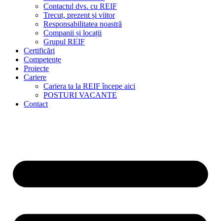
Contactul dvs. cu REIF
Trecut, prezent și viitor
Responsabilitatea noastră
Companii și locații
Grupul REIF
Certificări
Competențe
Proiecte
Cariere
Cariera ta la REIF începe aici
POSTURI VACANTE
Contact