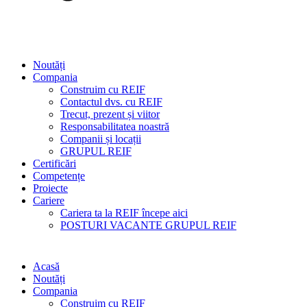
Noutăți
Compania
Construim cu REIF
Contactul dvs. cu REIF
Trecut, prezent și viitor
Responsabilitatea noastră
Companii și locații
GRUPUL REIF
Certificări
Competențe
Proiecte
Cariere
Cariera ta la REIF începe aici
POSTURI VACANTE GRUPUL REIF
Acasă
Noutăți
Compania
Construim cu REIF