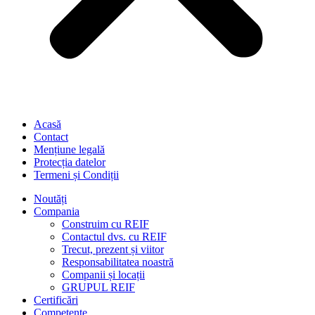
Acasă
Contact
Mențiune legală
Protecția datelor
Termeni și Condiții
Noutăți
Compania
Construim cu REIF
Contactul dvs. cu REIF
Trecut, prezent și viitor
Responsabilitatea noastră
Companii și locații
GRUPUL REIF
Certificări
Competențe