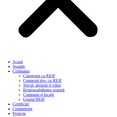
Acasă
Noutăți
Compania
Construim cu REIF
Contactul dvs. cu REIF
Trecut, prezent și viitor
Responsabilitatea noastră
Companii și locații
Grupul REIF
Certificări
Competențe
Proiecte