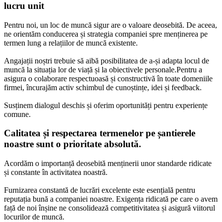
lucru unit
Pentru noi, un loc de muncă sigur are o valoare deosebită. De aceea,
ne orientăm conducerea și strategia companiei spre menținerea pe
termen lung a relațiilor de muncă existente.
Angajații noștri trebuie să aibă posibilitatea de a-și adapta locul de
muncă la situația lor de viață și la obiectivele personale.Pentru a
asigura o colaborare respectuoasă și constructivă în toate domeniile
firmei, încurajăm activ schimbul de cunoștințe, idei și feedback.
Susținem dialogul deschis și oferim oportunități pentru experiențe
comune.
Calitatea și respectarea termenelor pe șantierele
noastre sunt o prioritate absolută.
Acordăm o importanță deosebită menținerii unor standarde ridicate
și constante în activitatea noastră.
Furnizarea constantă de lucrări excelente este esențială pentru
reputația bună a companiei noastre. Exigența ridicată pe care o avem
față de noi înșine ne consolidează competitivitatea și asigură viitorul
locurilor de muncă.