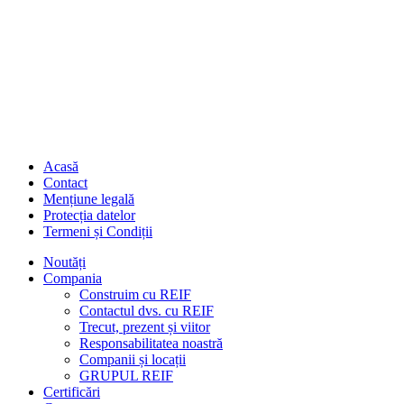
Acasă
Contact
Mențiune legală
Protecția datelor
Termeni și Condiții
Noutăți
Compania
Construim cu REIF
Contactul dvs. cu REIF
Trecut, prezent și viitor
Responsabilitatea noastră
Companii și locații
GRUPUL REIF
Certificări