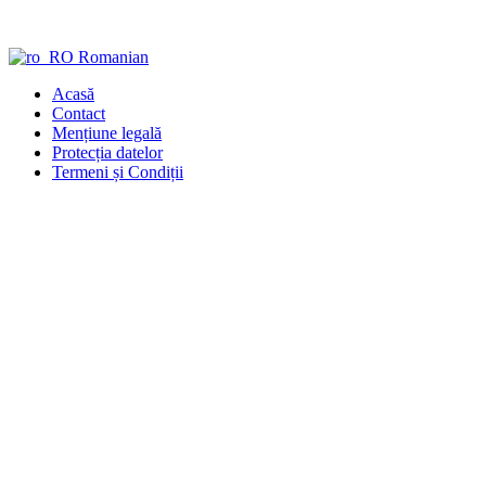
Sari
la
conținut
Romanian
Acasă
Contact
Mențiune legală
Protecția datelor
Termeni și Condiții