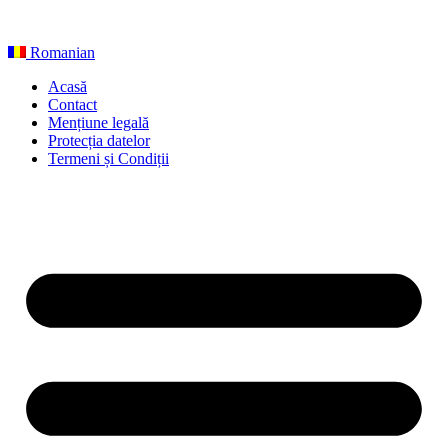
Sari
la
conținut
Romanian
Acasă
Contact
Mențiune legală
Protecția datelor
Termeni și Condiții