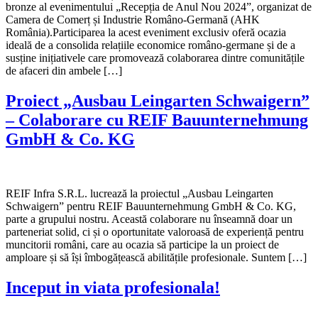
bronze al evenimentului „Recepția de Anul Nou 2024”, organizat de
Camera de Comerț și Industrie Româno-Germană (AHK
România).Participarea la acest eveniment exclusiv oferă ocazia
ideală de a consolida relațiile economice româno-germane și de a
susține inițiativele care promovează colaborarea dintre comunitățile
de afaceri din ambele […]
Proiect „Ausbau Leingarten Schwaigern”
– Colaborare cu REIF Bauunternehmung
GmbH & Co. KG
REIF Infra S.R.L. lucrează la proiectul „Ausbau Leingarten
Schwaigern” pentru REIF Bauunternehmung GmbH & Co. KG,
parte a grupului nostru. Această colaborare nu înseamnă doar un
parteneriat solid, ci și o oportunitate valoroasă de experiență pentru
muncitorii români, care au ocazia să participe la un proiect de
amploare și să își îmbogățească abilitățile profesionale. Suntem […]
Inceput in viata profesionala!