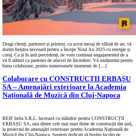
Dragi clienți, parteneri și prieteni, cu acest mesaj de sfârșit de an, vă
dorim liniștea necesară pentru a începe Noul An 2025 cu energie și
curaj. Ca și în anii precedenți, ne vom continua angajamentul de a
vă fi alături ca partener de afaceri de încredere. Vă mulțumim pentru
buna colaborare, pentru numeroasele momente de […]
Colaborare cu CONSTRUCȚII ERBAȘU
SA – Amenajări exterioare la Academia
Națională de Muzică din Cluj-Napoca
REIF Infra S.R.L. lucrează cu mândrie pentru CONSTRUCȚII
ERBAȘU SA, una dintre cele mai mari firme de construcții din țară,
la proiectul de amenajări exterioare pentru Academia Națională de
Muzică din Cluj-Napoca. Suntem dedicați să livrăm lucrări de