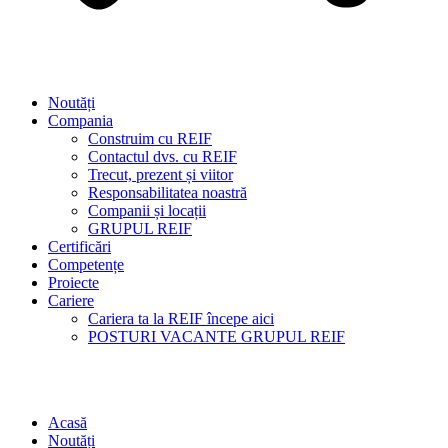
Noutăți
Compania
Construim cu REIF
Contactul dvs. cu REIF
Trecut, prezent și viitor
Responsabilitatea noastră
Companii și locații
GRUPUL REIF
Certificări
Competențe
Proiecte
Cariere
Cariera ta la REIF începe aici
POSTURI VACANTE GRUPUL REIF
Acasă
Noutăți