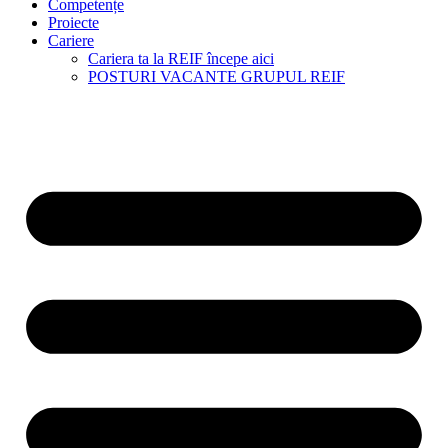
Competențe
Proiecte
Cariere
Cariera ta la REIF începe aici
POSTURI VACANTE GRUPUL REIF