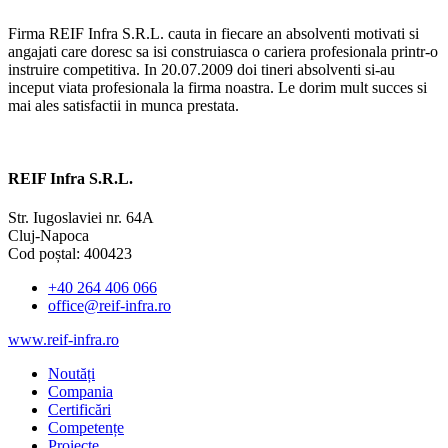
Firma REIF Infra S.R.L. cauta in fiecare an absolventi motivati si
angajati care doresc sa isi construiasca o cariera profesionala printr-o
instruire competitiva. In 20.07.2009 doi tineri absolventi si-au
inceput viata profesionala la firma noastra. Le dorim mult succes si
mai ales satisfactii in munca prestata.
REIF Infra S.R.L.
Str. Iugoslaviei nr. 64A
Cluj-Napoca
Cod poștal: 400423
+40 264 406 066
office@reif-infra.ro
www.reif-infra.ro
Noutăți
Compania
Certificări
Competențe
Proiecte