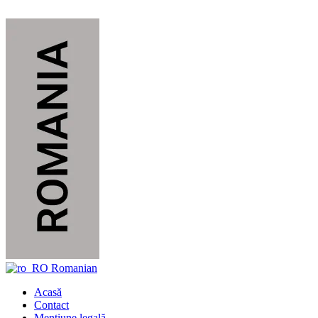
Sari
la
conținut
Romanian
Acasă
Contact
Mențiune legală