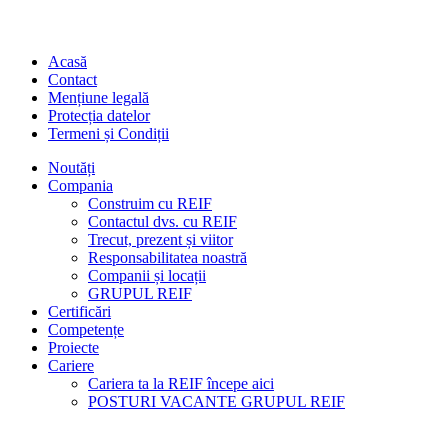
Acasă
Contact
Mențiune legală
Protecția datelor
Termeni și Condiții
Noutăți
Compania
Construim cu REIF
Contactul dvs. cu REIF
Trecut, prezent și viitor
Responsabilitatea noastră
Companii și locații
GRUPUL REIF
Certificări
Competențe
Proiecte
Cariere
Cariera ta la REIF începe aici
POSTURI VACANTE GRUPUL REIF