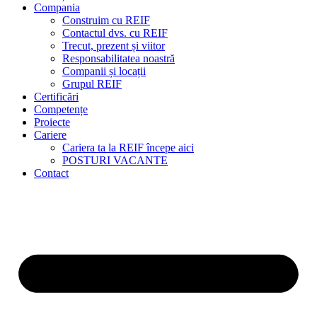
Compania
Construim cu REIF
Contactul dvs. cu REIF
Trecut, prezent și viitor
Responsabilitatea noastră
Companii și locații
Grupul REIF
Certificări
Competențe
Proiecte
Cariere
Cariera ta la REIF începe aici
POSTURI VACANTE
Contact