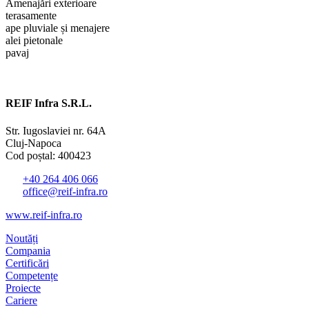
Amenajări exterioare
terasamente
ape pluviale și menajere
alei pietonale
pavaj
REIF Infra S.R.L.
Str. Iugoslaviei nr. 64A
Cluj-Napoca
Cod poștal: 400423
+40 264 406 066
office@reif-infra.ro
www.reif-infra.ro
Noutăți
Compania
Certificări
Competențe
Proiecte
Cariere