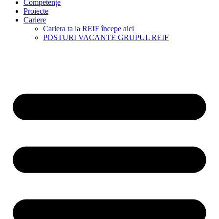
Competențe
Proiecte
Cariere
Cariera ta la REIF începe aici
POSTURI VACANTE GRUPUL REIF