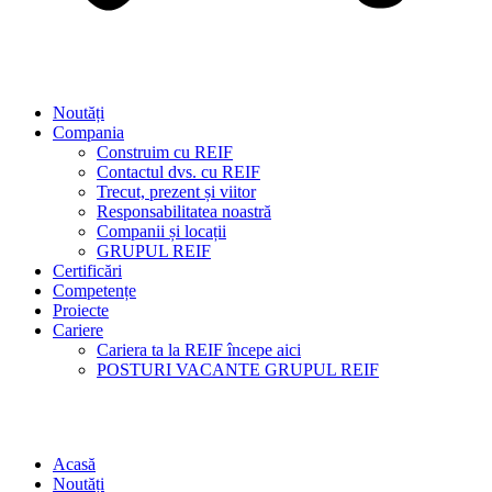
Noutăți
Compania
Construim cu REIF
Contactul dvs. cu REIF
Trecut, prezent și viitor
Responsabilitatea noastră
Companii și locații
GRUPUL REIF
Certificări
Competențe
Proiecte
Cariere
Cariera ta la REIF începe aici
POSTURI VACANTE GRUPUL REIF
Acasă
Noutăți