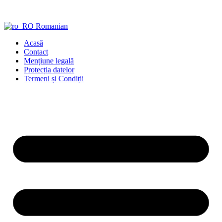
Sari
la
conținut
Romanian
Acasă
Contact
Mențiune legală
Protecția datelor
Termeni și Condiții