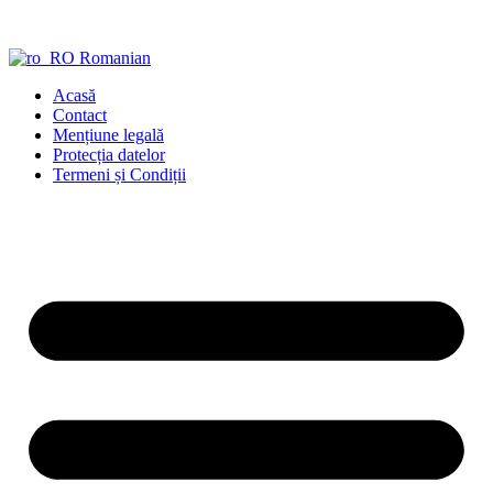
Sari
la
conținut
Romanian
Acasă
Contact
Mențiune legală
Protecția datelor
Termeni și Condiții