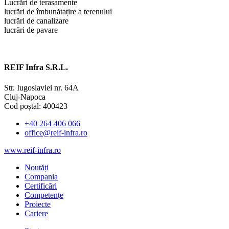
Lucrări de terasamente
lucrări de îmbunătațire a terenului
lucrări de canalizare
lucrări de pavare
REIF Infra S.R.L.
Str. Iugoslaviei nr. 64A
Cluj-Napoca
Cod poștal: 400423
+40 264 406 066
office@reif-infra.ro
www.reif-infra.ro
Noutăți
Compania
Certificări
Competențe
Proiecte
Cariere