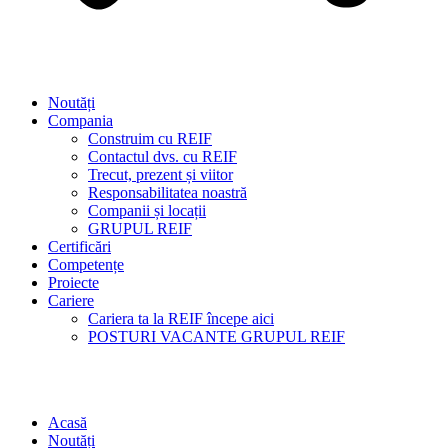
Noutăți
Compania
Construim cu REIF
Contactul dvs. cu REIF
Trecut, prezent și viitor
Responsabilitatea noastră
Companii și locații
GRUPUL REIF
Certificări
Competențe
Proiecte
Cariere
Cariera ta la REIF începe aici
POSTURI VACANTE GRUPUL REIF
Acasă
Noutăți