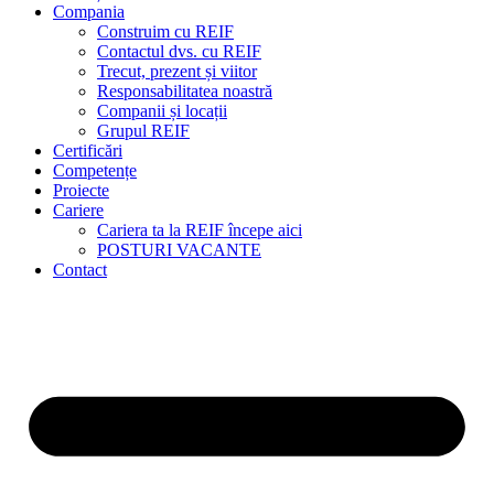
Compania
Construim cu REIF
Contactul dvs. cu REIF
Trecut, prezent și viitor
Responsabilitatea noastră
Companii și locații
Grupul REIF
Certificări
Competențe
Proiecte
Cariere
Cariera ta la REIF începe aici
POSTURI VACANTE
Contact