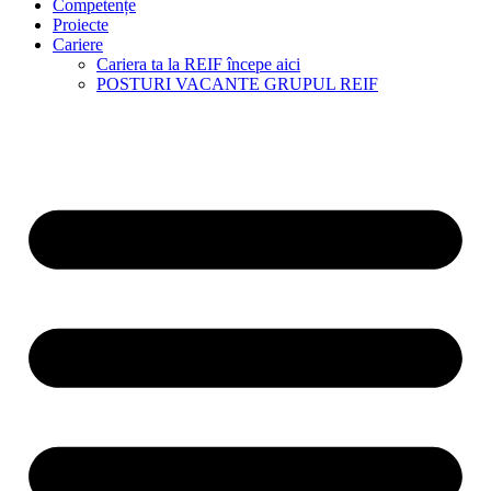
Competențe
Proiecte
Cariere
Cariera ta la REIF începe aici
POSTURI VACANTE GRUPUL REIF