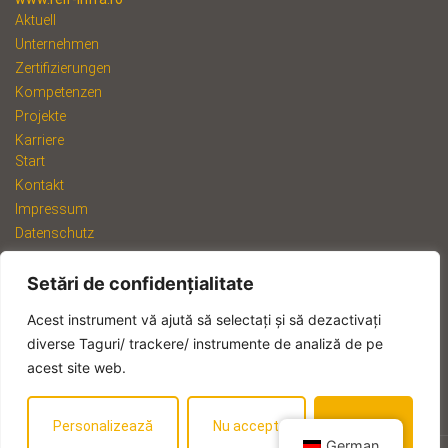
Aktuell
Unternehmen
Zertifizierungen
Kompetenzen
Projekte
Karriere
Start
Kontakt
Impressum
Datenschutz
Hinweisgebersystem
Setări de confidențialitate
Acest instrument vă ajută să selectați și să dezactivați
Mitglied der deutschen REIF-Gruppe
diverse Taguri/ trackere/ instrumente de analiză de pe
acest site web.
Personalizează
Nu accept
Accept
German